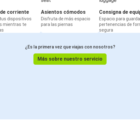
de corriente
Asientos cómodos
Consigna de equi
us dispositivos
Disfruta de más espacio
Espacio para guarda
s mientras te
para las piernas
pertenencias de fo
as
segura
¿Es la primera vez que viajas con nosotros?
Más sobre nuestro servicio