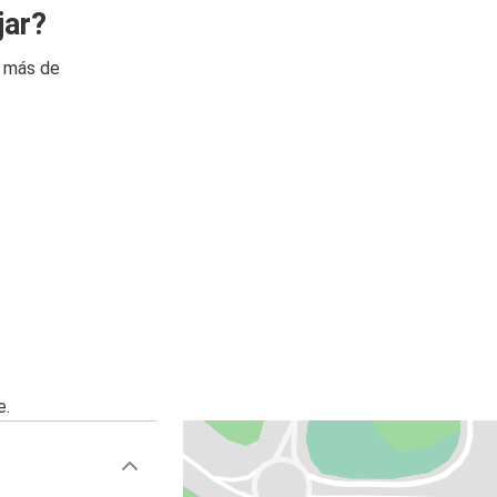
jar?
n más de
e.