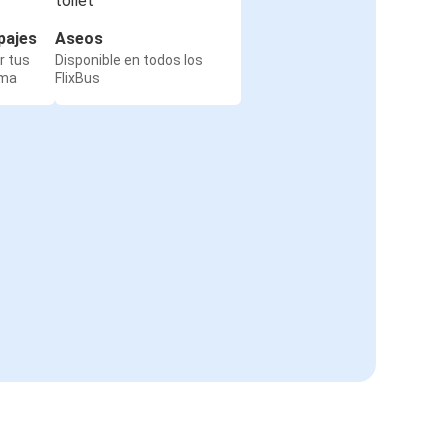
pajes
Aseos
r tus
Disponible en todos los
rma
FlixBus