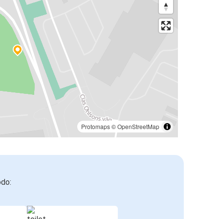
Protomaps
©
OpenStreetMap
odo: