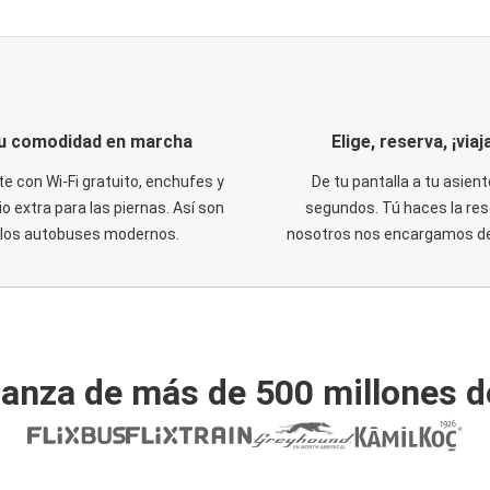
u comodidad en marcha
Elige, reserva, ¡viaja
te con Wi-Fi gratuito, enchufes y
De tu pantalla a tu asient
o extra para las piernas. Así son
segundos. Tú haces la res
los autobuses modernos.
nosotros nos encargamos del
ianza de más de 500 millones d