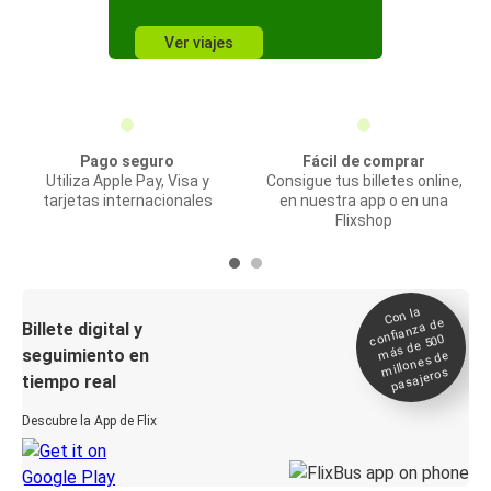
Ver viajes
Pago seguro
Fácil de comprar
Utiliza Apple Pay, Visa y
Consigue tus billetes online,
tarjetas internacionales
en nuestra app o en una
Flixshop
Con la
confianza de
Billete digital y
más de 500
seguimiento en
millones de
pasajeros
tiempo real
Descubre la App de Flix