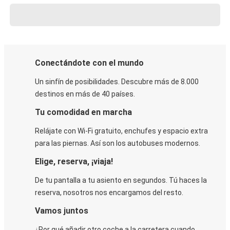
Conectándote con el mundo
Un sinfín de posibilidades. Descubre más de 8.000
destinos en más de 40 países.
Tu comodidad en marcha
Relájate con Wi-Fi gratuito, enchufes y espacio extra
para las piernas. Así son los autobuses modernos.
Elige, reserva, ¡viaja!
De tu pantalla a tu asiento en segundos. Tú haces la
reserva, nosotros nos encargamos del resto.
Vamos juntos
¿Por qué añadir otro coche a la carretera cuando