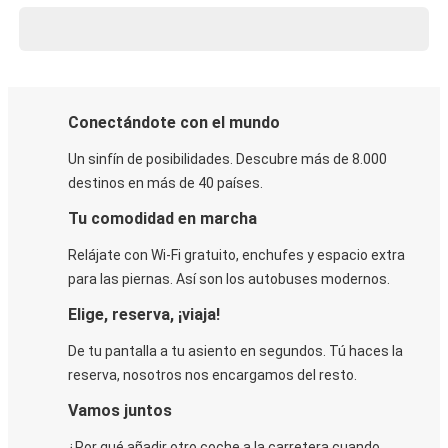
Conectándote con el mundo
Un sinfín de posibilidades. Descubre más de 8.000
destinos en más de 40 países.
Tu comodidad en marcha
Relájate con Wi-Fi gratuito, enchufes y espacio extra
para las piernas. Así son los autobuses modernos.
Elige, reserva, ¡viaja!
De tu pantalla a tu asiento en segundos. Tú haces la
reserva, nosotros nos encargamos del resto.
Vamos juntos
¿Por qué añadir otro coche a la carretera cuando