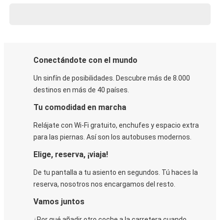
Conectándote con el mundo
Un sinfín de posibilidades. Descubre más de 8.000
destinos en más de 40 países.
Tu comodidad en marcha
Relájate con Wi-Fi gratuito, enchufes y espacio extra
para las piernas. Así son los autobuses modernos.
Elige, reserva, ¡viaja!
De tu pantalla a tu asiento en segundos. Tú haces la
reserva, nosotros nos encargamos del resto.
Vamos juntos
¿Por qué añadir otro coche a la carretera cuando