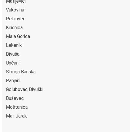
Matijevići
Vukovina
Petrovec
Kirišnica
Mala Gorica
Lekenik
Divuša
Unčani
Struga Banska
Panjani
Golubovac Divuški
Buševec
Moštanica
Mali Jarak