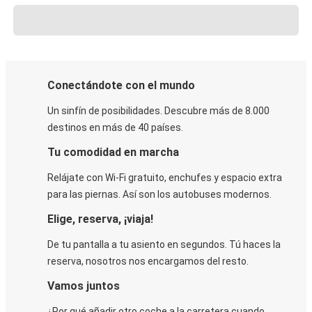
Conectándote con el mundo
Un sinfín de posibilidades. Descubre más de 8.000
destinos en más de 40 países.
Tu comodidad en marcha
Relájate con Wi-Fi gratuito, enchufes y espacio extra
para las piernas. Así son los autobuses modernos.
Elige, reserva, ¡viaja!
De tu pantalla a tu asiento en segundos. Tú haces la
reserva, nosotros nos encargamos del resto.
Vamos juntos
¿Por qué añadir otro coche a la carretera cuando