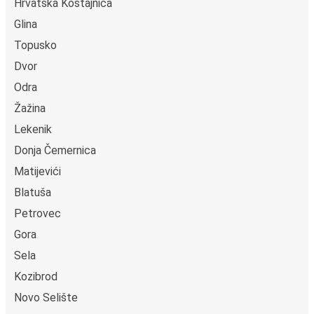
Hrvatska Kostajnica
Glina
Topusko
Dvor
Odra
Žažina
Lekenik
Donja Čemernica
Matijevići
Blatuša
Petrovec
Gora
Sela
Kozibrod
Novo Selište