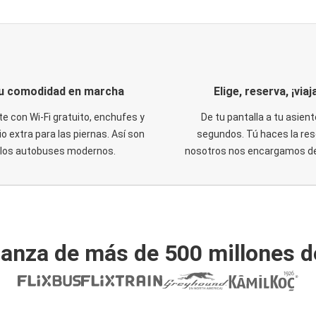
u comodidad en marcha
Elige, reserva, ¡viaja
te con Wi-Fi gratuito, enchufes y
De tu pantalla a tu asient
o extra para las piernas. Así son
segundos. Tú haces la res
los autobuses modernos.
nosotros nos encargamos del
ianza de más de 500 millones d