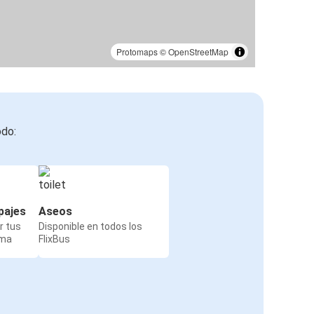
Protomaps
©
OpenStreetMap
odo:
pajes
Aseos
r tus
Disponible en todos los
rma
FlixBus