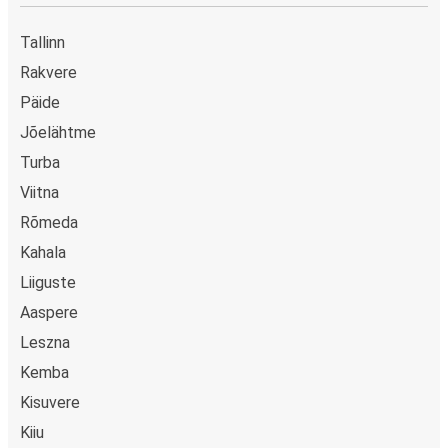
Tallinn
Rakvere
Päide
Jõelähtme
Turba
Viitna
Rõmeda
Kahala
Liiguste
Aaspere
Leszna
Kemba
Kisuvere
Kiiu