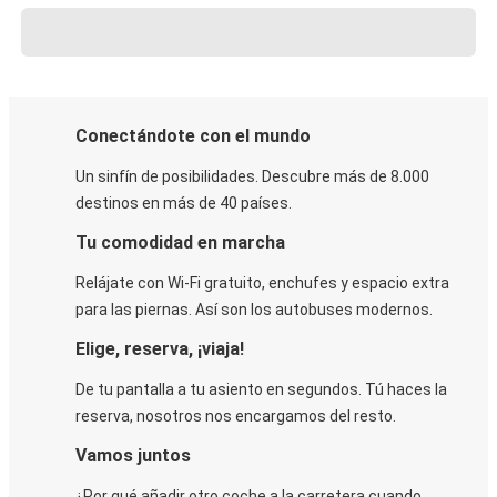
Conectándote con el mundo
Un sinfín de posibilidades. Descubre más de 8.000
destinos en más de 40 países.
Tu comodidad en marcha
Relájate con Wi-Fi gratuito, enchufes y espacio extra
para las piernas. Así son los autobuses modernos.
Elige, reserva, ¡viaja!
De tu pantalla a tu asiento en segundos. Tú haces la
reserva, nosotros nos encargamos del resto.
Vamos juntos
¿Por qué añadir otro coche a la carretera cuando