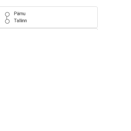
Pärnu
Tallinn
Pärnu
Varsovia
Siauliai
Pärnu
Kaunas
Pärnu