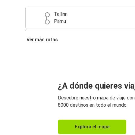
Tallinn
Pärnu
Riga
Ver más rutas
Pärnu
Aeropuerto de Riga
Pärnu
Pärnu
¿A dónde quieres via
Berlín
Descubre nuestro mapa de viaje co
Berlín
8000 destinos en todo el mundo.
Pärnu
Explora el mapa