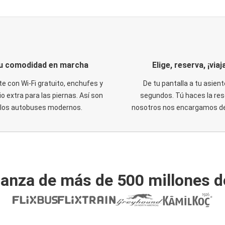
u comodidad en marcha
Elige, reserva, ¡viaja
te con Wi-Fi gratuito, enchufes y
De tu pantalla a tu asient
o extra para las piernas. Así son
segundos. Tú haces la res
los autobuses modernos.
nosotros nos encargamos del
ianza de más de 500 millones d