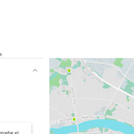
e.
pruebe el