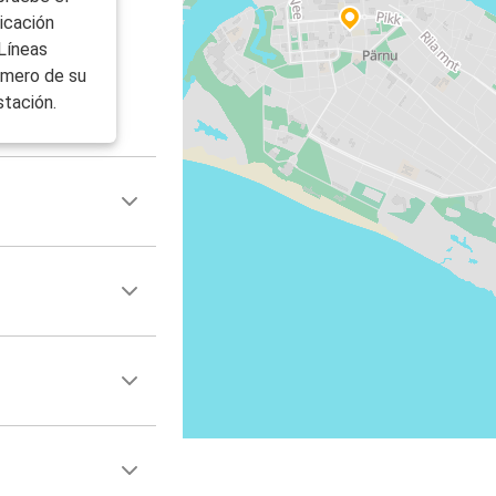
icación
 Líneas
úmero de su
stación.