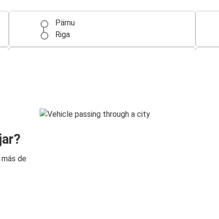
Pärnu
Riga
Pärnu
Aeropuerto de Riga
Varsovia
Pärnu
Pärnu
jar?
Kaunas
n más de
Pärnu
Siauliai