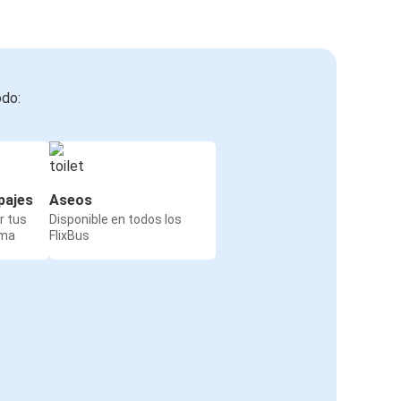
odo:
pajes
Aseos
r tus
Disponible en todos los
rma
FlixBus