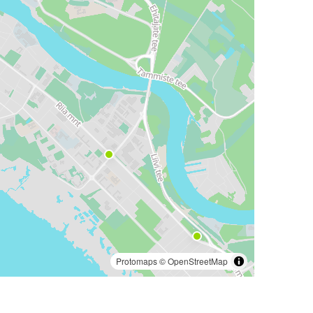
Protomaps
©
OpenStreetMap