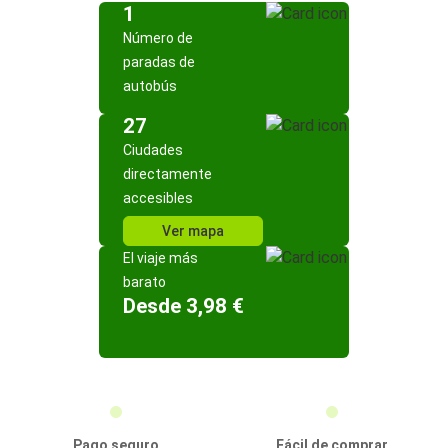
1
Número de
paradas de
autobús
27
Ciudades
directamente
accesibles
Ver mapa
El viaje más
barato
Desde 3,98 €
Pago seguro
Fácil de comprar