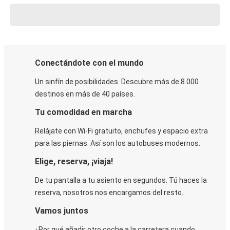
Conectándote con el mundo
Un sinfín de posibilidades. Descubre más de 8.000
destinos en más de 40 países.
Tu comodidad en marcha
Relájate con Wi-Fi gratuito, enchufes y espacio extra
para las piernas. Así son los autobuses modernos.
Elige, reserva, ¡viaja!
De tu pantalla a tu asiento en segundos. Tú haces la
reserva, nosotros nos encargamos del resto.
Vamos juntos
¿Por qué añadir otro coche a la carretera cuando