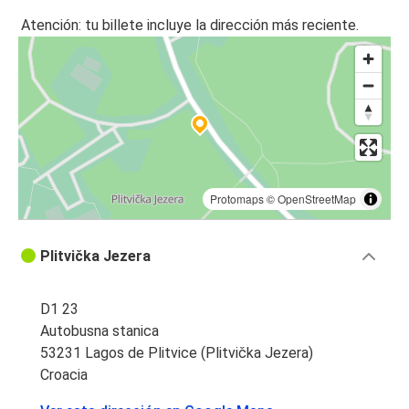
Budapest
Atención: tu billete incluye la dirección más reciente.
Lagos de Plitvice (Plitvička Jezera)
Lagos de Plitvice (Plitvička Jezera)
Karlovac
Korenica
Lagos de Plitvice (Plitvička Jezera)
Protomaps
©
OpenStreetMap
Dubrovnik
Lagos de Plitvice (Plitvička Jezera)
Plitvička Jezera
Slunj
Lagos de Plitvice (Plitvička Jezera)
D1 23
Autobusna stanica
Belgrado
53231 Lagos de Plitvice (Plitvička Jezera)
Lagos de Plitvice (Plitvička Jezera)
Croacia