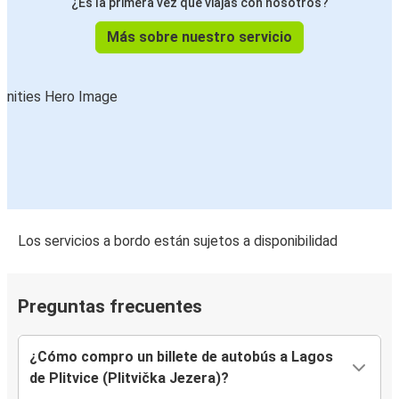
Viena
¿Es la primera vez que viajas con nosotros?
Lagos de Plitvice (Plitvička Jezera)
Más sobre nuestro servicio
Lagos de Plitvice (Plitvička Jezera)
Skradin
Lagos de Plitvice (Plitvička Jezera)
Pag
Pag
Lagos de Plitvice (Plitvička Jezera)
Los servicios a bordo están sujetos a disponibilidad
Lagos de Plitvice (Plitvička Jezera)
Pag
Preguntas frecuentes
¿Cómo compro un billete de autobús a Lagos
de Plitvice (Plitvička Jezera)?