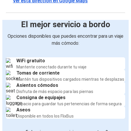
Ver esta dirección en Google Maps
Karlovac
Lagos de Plitvice (Plitvička Jezera)
El mejor servicio a bordo
Lagos de Plitvice (Plitvička Jezera)
Belgrado
Opciones disponibles que puedes encontrar para un viaje
más cómodo:
Lagos de Plitvice (Plitvička Jezera)
Liubliana
WiFi gratuito
Lagos de Plitvice (Plitvička Jezera)
Mantente conectado durante tu viaje
Tomas de corriente
Dubrovnik
Mantén tus dispositivos cargados mientras te desplazas
Asientos cómodos
Skradin
Disfruta de más espacio para las piernas
Lagos de Plitvice (Plitvička Jezera)
Consigna de equipajes
Espacio para guardar tus pertenencias de forma segura
Lagos de Plitvice (Plitvička Jezera)
Aseos
Viena
Disponible en todos los FlixBus