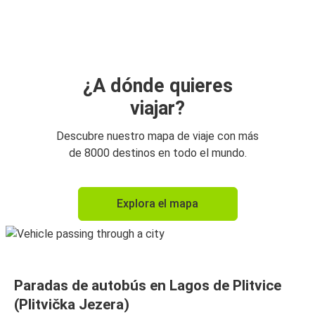
Lagos de Plitvice (Plitvička Jezera)
Split
Split
Lagos de Plitvice (Plitvička Jezera)
¿A dónde quieres
viajar?
Liubliana
Lagos de Plitvice (Plitvička Jezera)
Descubre nuestro mapa de viaje con más
de 8000 destinos en todo el mundo.
Lagos de Plitvice (Plitvička Jezera)
Slunj
Explora el mapa
Lagos de Plitvice (Plitvička Jezera)
Budapest
Lagos de Plitvice (Plitvička Jezera)
Paradas de autobús en Lagos de Plitvice
Korenica
(Plitvička Jezera)