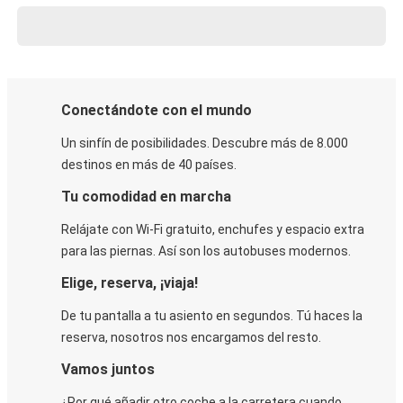
Conectándote con el mundo
Un sinfín de posibilidades. Descubre más de 8.000
destinos en más de 40 países.
Tu comodidad en marcha
Relájate con Wi-Fi gratuito, enchufes y espacio extra
para las piernas. Así son los autobuses modernos.
Elige, reserva, ¡viaja!
De tu pantalla a tu asiento en segundos. Tú haces la
reserva, nosotros nos encargamos del resto.
Vamos juntos
¿Por qué añadir otro coche a la carretera cuando