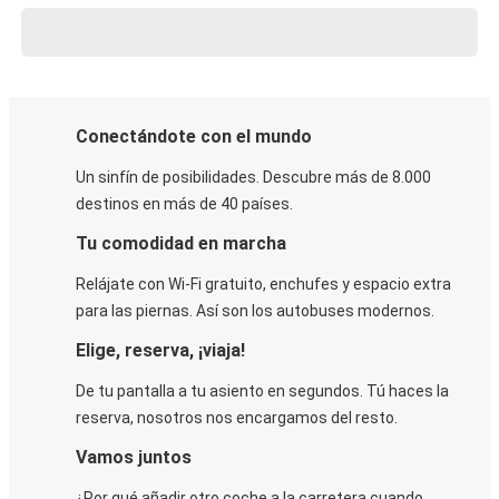
Conectándote con el mundo
Un sinfín de posibilidades. Descubre más de 8.000
destinos en más de 40 países.
Tu comodidad en marcha
Relájate con Wi-Fi gratuito, enchufes y espacio extra
para las piernas. Así son los autobuses modernos.
Elige, reserva, ¡viaja!
De tu pantalla a tu asiento en segundos. Tú haces la
reserva, nosotros nos encargamos del resto.
Vamos juntos
¿Por qué añadir otro coche a la carretera cuando