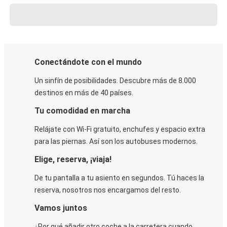
Conectándote con el mundo
Un sinfín de posibilidades. Descubre más de 8.000
destinos en más de 40 países.
Tu comodidad en marcha
Relájate con Wi-Fi gratuito, enchufes y espacio extra
para las piernas. Así son los autobuses modernos.
Elige, reserva, ¡viaja!
De tu pantalla a tu asiento en segundos. Tú haces la
reserva, nosotros nos encargamos del resto.
Vamos juntos
¿Por qué añadir otro coche a la carretera cuando