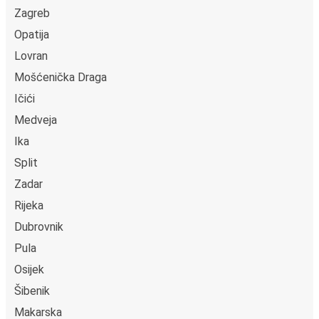
Zagreb
Opatija
Lovran
Mošćenička Draga
Ičići
Medveja
Ika
Split
Zadar
Rijeka
Dubrovnik
Pula
Osijek
Šibenik
Makarska