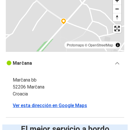
Protomaps
©
OpenStreetMap
Marčana
Marčana bb
52206 Marčana
Croacia
Ver esta dirección en Google Maps
El mejor servicio a bordo