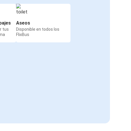
pajes
Aseos
r tus
Disponible en todos los
rma
FlixBus