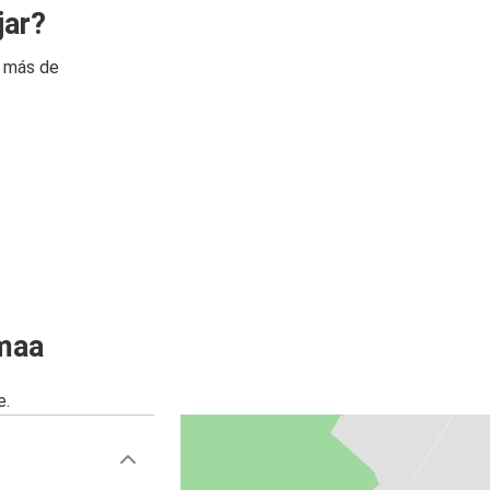
jar?
n más de
maa
e.