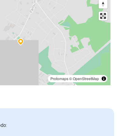
Protomaps
©
OpenStreetMap
odo: