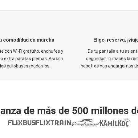
u comodidad en marcha
Elige, reserva, ¡viaja
te con Wi-Fi gratuito, enchufes y
De tu pantalla a tu asient
o extra para las piernas. Así son
segundos. Tú haces la res
los autobuses modernos.
nosotros nos encargamos del
ianza de más de 500 millones d