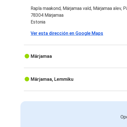
Rapla maakond, Märjamaa vald, Märjamaa alev, P
78304 Märjamaa
Estonia
Ver esta dirección en Google Maps
Märjamaa
Märjamaa, Lemmiku
Opc