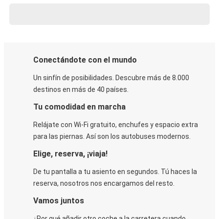
Conectándote con el mundo
Un sinfín de posibilidades. Descubre más de 8.000
destinos en más de 40 países.
Tu comodidad en marcha
Relájate con Wi-Fi gratuito, enchufes y espacio extra
para las piernas. Así son los autobuses modernos.
Elige, reserva, ¡viaja!
De tu pantalla a tu asiento en segundos. Tú haces la
reserva, nosotros nos encargamos del resto.
Vamos juntos
¿Por qué añadir otro coche a la carretera cuando