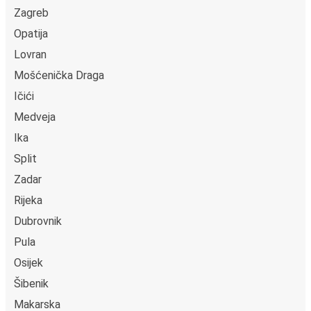
Zagreb
Opatija
Lovran
Mošćenička Draga
Ičići
Medveja
Ika
Split
Zadar
Rijeka
Dubrovnik
Pula
Osijek
Šibenik
Makarska