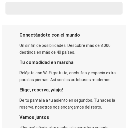
Conectándote con el mundo
Un sinfín de posibilidades. Descubre más de 8.000
destinos en más de 40 países.
Tu comodidad en marcha
Relájate con Wi-Fi gratuito, enchufes y espacio extra
para las piernas. Así son los autobuses modernos.
Elige, reserva, ¡viaja!
De tu pantalla a tu asiento en segundos. Tú haces la
reserva, nosotros nos encargamos del resto.
Vamos juntos
¿Por qué añadir otro coche a la carretera cuando