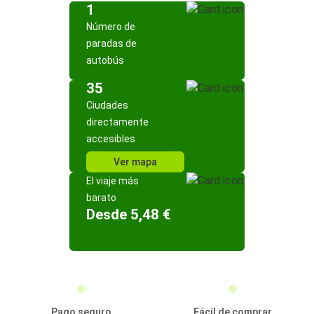
1
Número de
paradas de
autobús
35
Ciudades
directamente
accesibles
Ver mapa
El viaje más
barato
Desde 5,48 €
Pago seguro
Fácil de comprar