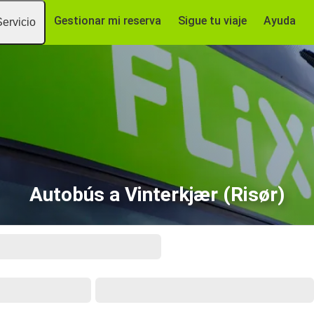
Gestionar mi reserva
Sigue tu viaje
Ayuda
Servicio
Autobús a Vinterkjær (Risør)