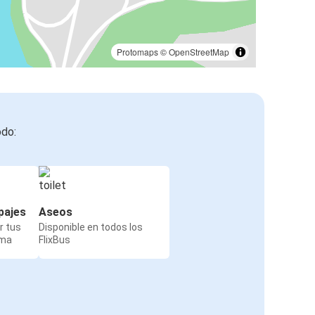
Protomaps
©
OpenStreetMap
odo:
pajes
Aseos
r tus
Disponible en todos los
rma
FlixBus