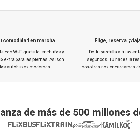
u comodidad en marcha
Elige, reserva, ¡viaja
te con Wi-Fi gratuito, enchufes y
De tu pantalla a tu asient
o extra para las piernas. Así son
segundos. Tú haces la res
los autobuses modernos.
nosotros nos encargamos del
ianza de más de 500 millones d