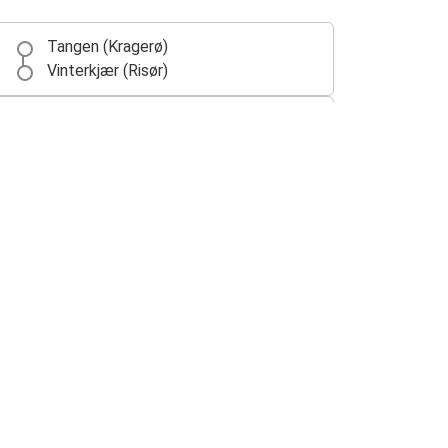
Tangen (Kragerø)
Vinterkjær (Risør)
Larvik (Farriseidet)
Vinterkjær (Risør)