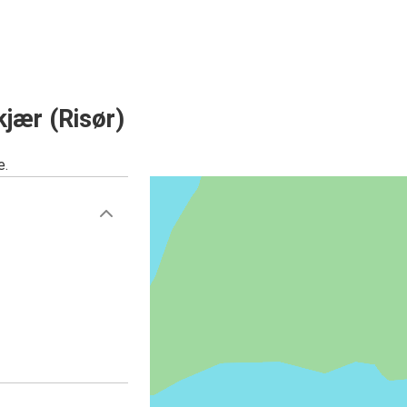
jær (Risør)
e.