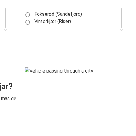
Fokserød (Sandefjord)
Vinterkjær (Risør)
Vinterkjær (Risør)
Fokserød (Sandefjord)
jar?
n más de