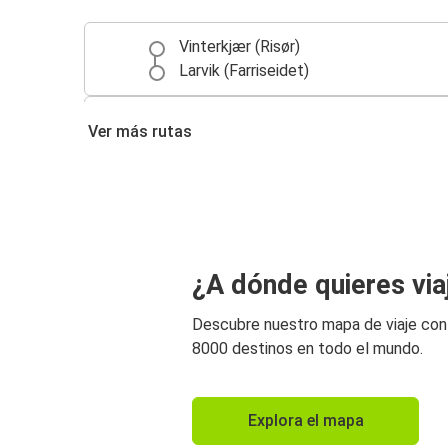
Vinterkjær (Risør)
Larvik (Farriseidet)
Vinterkjær (Risør)
Ver más rutas
Tangen (Kragerø)
¿A dónde quieres via
Descubre nuestro mapa de viaje co
8000 destinos en todo el mundo.
Explora el mapa