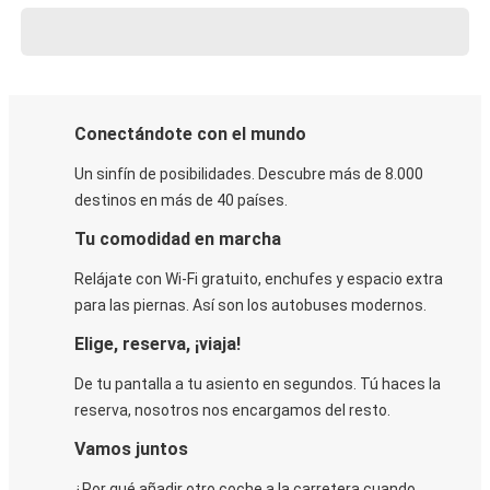
Conectándote con el mundo
Un sinfín de posibilidades. Descubre más de 8.000
destinos en más de 40 países.
Tu comodidad en marcha
Relájate con Wi-Fi gratuito, enchufes y espacio extra
para las piernas. Así son los autobuses modernos.
Elige, reserva, ¡viaja!
De tu pantalla a tu asiento en segundos. Tú haces la
reserva, nosotros nos encargamos del resto.
Vamos juntos
¿Por qué añadir otro coche a la carretera cuando