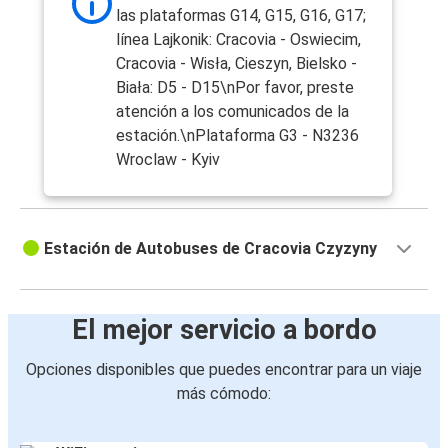
Berlín
las plataformas G14, G15, G16, G17;
línea Lajkonik: Cracovia - Oswiecim,
Berlín
Cracovia - Wisła, Cieszyn, Bielsko -
Cracovia
Biała: D5 - D15\nPor favor, preste
atención a los comunicados de la
Cracovia
estación.\nPlataforma G3 - N3236
Rzeszów
Wroclaw - Kyiv
Cracovia
Viena
Estación de Autobuses de Cracovia Czyzyny
Viena
Cracovia
El mejor servicio a bordo
Kiev
Opciones disponibles que puedes encontrar para un viaje
Cracovia
más cómodo:
Cracovia