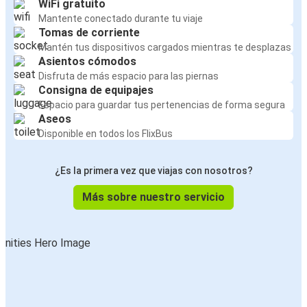
Aeropuerto de Katowice
WiFi gratuito
Mantente conectado durante tu viaje
Tomas de corriente
Cracovia
Mantén tus dispositivos cargados mientras te desplazas
Przemyśl
Asientos cómodos
Disfruta de más espacio para las piernas
Cracovia
Consigna de equipajes
Oświęcim
Espacio para guardar tus pertenencias de forma segura
Aseos
Disponible en todos los FlixBus
Cracovia
Kiev
¿Es la primera vez que viajas con nosotros?
Cracovia
Más sobre nuestro servicio
Bratislava
Oświęcim
Cracovia
Lublin
Cracovia