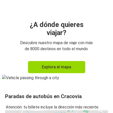
Cracovia
Zakopane
Cracovia
¿A dónde quieres
viajar?
Budapest
Cracovia
Descubre nuestro mapa de viaje con más
de 8000 destinos en todo el mundo.
Cracovia
Budapest
Explora el mapa
Katowice
Cracovia
Cracovia
Paradas de autobús en Cracovia
Praga
Atención: tu billete incluye la dirección más reciente.
Przemyśl