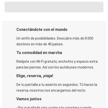
Conectándote con el mundo
Un sinfín de posibilidades. Descubre más de 8.000
destinos en más de 40 países.
Tu comodidad en marcha
Relájate con Wi-Fi gratuito, enchufes y espacio extra
para las piernas. Así son los autobuses modernos.
Elige, reserva, ¡viaja!
De tu pantalla a tu asiento en segundos. Tú haces la
reserva, nosotros nos encargamos del resto.
Vamos juntos
¿Por qué añadir otro coche a la carretera cuando