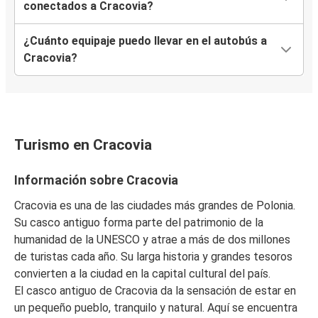
conectados a Cracovia?
Cracovia
¿Cuánto equipaje puedo llevar en el autobús a
Košice
Cracovia?
Cracovia
Ostrava
Ivano-Frankivsk
Turismo en Cracovia
Cracovia
Información sobre Cracovia
Cracovia
Brno
Cracovia es una de las ciudades más grandes de Polonia.
Su casco antiguo forma parte del patrimonio de la
Ostrava
humanidad de la UNESCO y atrae a más de dos millones
Cracovia
de turistas cada año. Su larga historia y grandes tesoros
convierten a la ciudad en la capital cultural del país.
Cracovia
El casco antiguo de Cracovia da la sensación de estar en
Múnich
un pequeño pueblo, tranquilo y natural. Aquí se encuentra