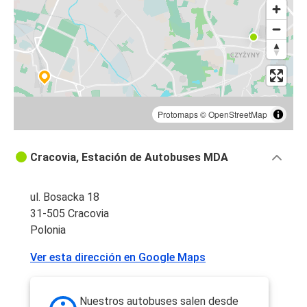
Cracovia
Cracovia
Katowice
Lviv
Cracovia
Protomaps
©
OpenStreetMap
Rzeszów
Cracovia, Estación de Autobuses MDA
Cracovia
Cracovia
ul. Bosacka 18
Lviv
31-505 Cracovia
Polonia
Praga
Ver esta dirección en Google Maps
Cracovia
Cracovia
Nuestros autobuses salen desde