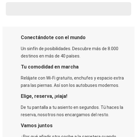
Conectándote con el mundo
Un sinfín de posibilidades. Descubre más de 8.000
destinos en más de 40 países.
Tu comodidad en marcha
Relájate con Wi-Fi gratuito, enchufes y espacio extra
para las piernas. Así son los autobuses modernos.
Elige, reserva, ¡viaja!
De tu pantalla a tu asiento en segundos. Tú haces la
reserva, nosotros nos encargamos del resto.
Vamos juntos
¿Por qué añadir otro coche a la carretera cuando