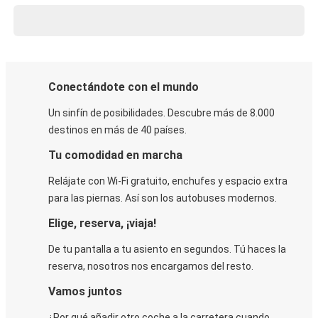
Conectándote con el mundo
Un sinfín de posibilidades. Descubre más de 8.000
destinos en más de 40 países.
Tu comodidad en marcha
Relájate con Wi-Fi gratuito, enchufes y espacio extra
para las piernas. Así son los autobuses modernos.
Elige, reserva, ¡viaja!
De tu pantalla a tu asiento en segundos. Tú haces la
reserva, nosotros nos encargamos del resto.
Vamos juntos
¿Por qué añadir otro coche a la carretera cuando