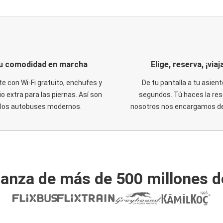
u comodidad en marcha
Elige, reserva, ¡viaja
te con Wi-Fi gratuito, enchufes y
De tu pantalla a tu asient
o extra para las piernas. Así son
segundos. Tú haces la res
los autobuses modernos.
nosotros nos encargamos del
ianza de más de 500 millones d