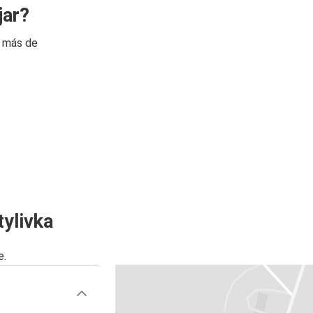
jar?
n más de
ylivka
e.