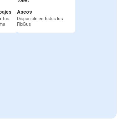
pajes
Aseos
r tus
Disponible en todos los
rma
FlixBus