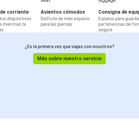
de corriente
Asientos cómodos
Consigna de equi
us dispositivos
Disfruta de más espacio
Espacio para guarda
s mientras te
para las piernas
pertenencias de fo
as
segura
¿Es la primera vez que viajas con nosotros?
Más sobre nuestro servicio