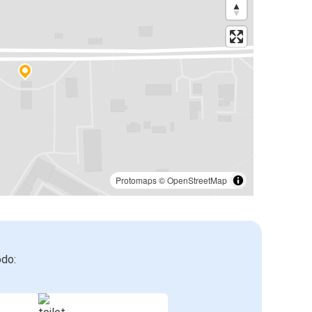
Protomaps
©
OpenStreetMap
odo: