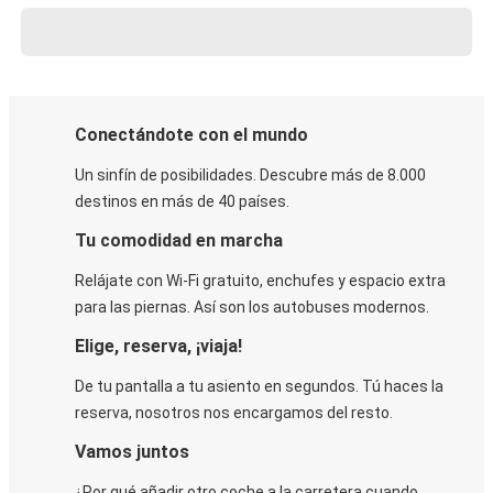
Conectándote con el mundo
Un sinfín de posibilidades. Descubre más de 8.000
destinos en más de 40 países.
Tu comodidad en marcha
Relájate con Wi-Fi gratuito, enchufes y espacio extra
para las piernas. Así son los autobuses modernos.
Elige, reserva, ¡viaja!
De tu pantalla a tu asiento en segundos. Tú haces la
reserva, nosotros nos encargamos del resto.
Vamos juntos
¿Por qué añadir otro coche a la carretera cuando