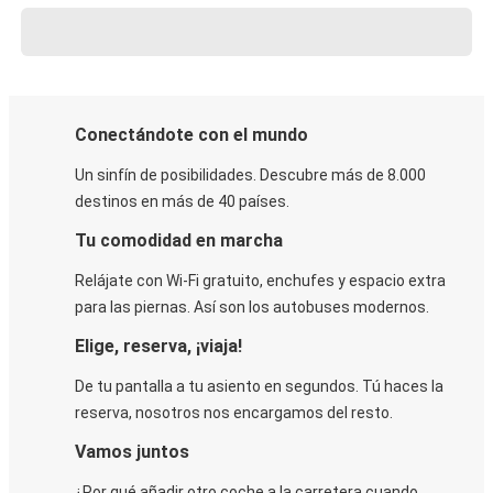
Conectándote con el mundo
Un sinfín de posibilidades. Descubre más de 8.000
destinos en más de 40 países.
Tu comodidad en marcha
Relájate con Wi-Fi gratuito, enchufes y espacio extra
para las piernas. Así son los autobuses modernos.
Elige, reserva, ¡viaja!
De tu pantalla a tu asiento en segundos. Tú haces la
reserva, nosotros nos encargamos del resto.
Vamos juntos
¿Por qué añadir otro coche a la carretera cuando