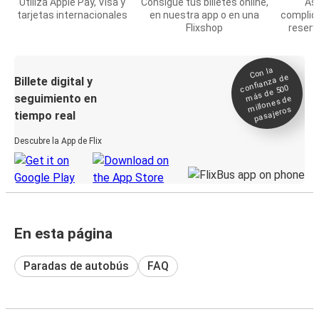
Utiliza Apple Pay, Visa y
Consigue tus billetes online,
Asi
tarjetas internacionales
en nuestra app o en una
complic
Flixshop
reserv
Con la
confianza de
Billete digital y
más de 500
seguimiento en
millones de
pasajeros
tiempo real
Descubre la App de Flix
En esta página
Paradas de autobús
FAQ