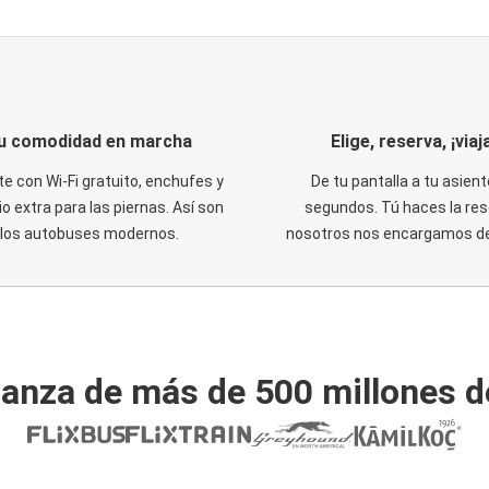
u comodidad en marcha
Elige, reserva, ¡viaja
te con Wi-Fi gratuito, enchufes y
De tu pantalla a tu asient
o extra para las piernas. Así son
segundos. Tú haces la res
los autobuses modernos.
nosotros nos encargamos del
ianza de más de 500 millones d