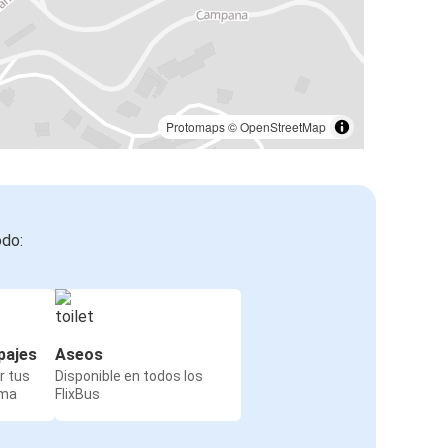
Protomaps
©
OpenStreetMap
odo:
pajes
Aseos
r tus
Disponible en todos los
rma
FlixBus