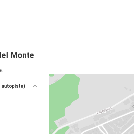
del Monte
e.
a autopista)