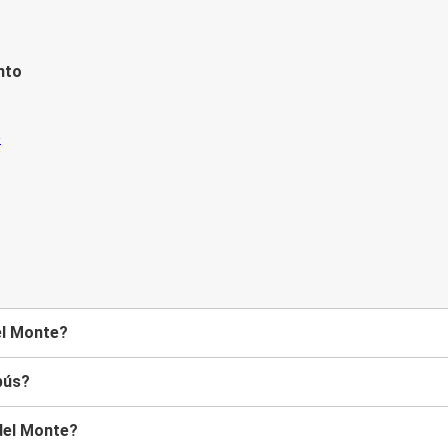
nto
el Monte?
bús?
del Monte?