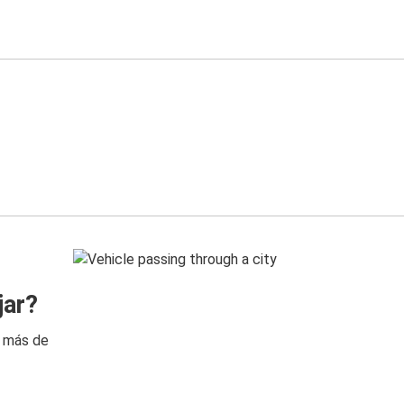
jar?
n más de