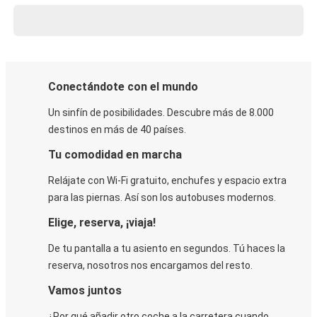
Conectándote con el mundo
Un sinfín de posibilidades. Descubre más de 8.000
destinos en más de 40 países.
Tu comodidad en marcha
Relájate con Wi-Fi gratuito, enchufes y espacio extra
para las piernas. Así son los autobuses modernos.
Elige, reserva, ¡viaja!
De tu pantalla a tu asiento en segundos. Tú haces la
reserva, nosotros nos encargamos del resto.
Vamos juntos
¿Por qué añadir otro coche a la carretera cuando