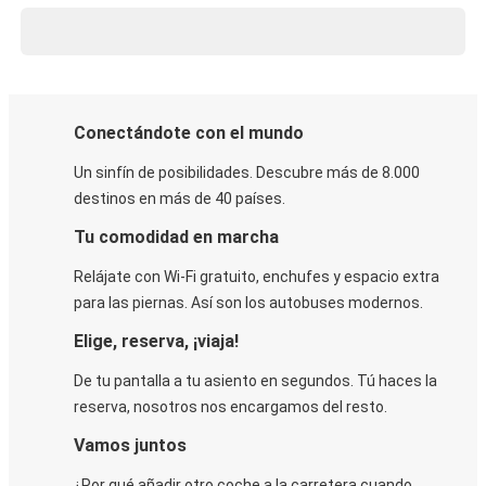
Conectándote con el mundo
Un sinfín de posibilidades. Descubre más de 8.000
destinos en más de 40 países.
Tu comodidad en marcha
Relájate con Wi-Fi gratuito, enchufes y espacio extra
para las piernas. Así son los autobuses modernos.
Elige, reserva, ¡viaja!
De tu pantalla a tu asiento en segundos. Tú haces la
reserva, nosotros nos encargamos del resto.
Vamos juntos
¿Por qué añadir otro coche a la carretera cuando