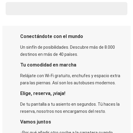
Conectándote con el mundo
Un sinfín de posibilidades. Descubre más de 8.000
destinos en más de 40 países.
Tu comodidad en marcha
Relájate con Wi-Fi gratuito, enchufes y espacio extra
para las piernas. Así son los autobuses modernos.
Elige, reserva, ¡viaja!
De tu pantalla a tu asiento en segundos. Tú haces la
reserva, nosotros nos encargamos del resto.
Vamos juntos
¿Por qué añadir otro coche a la carretera cuando