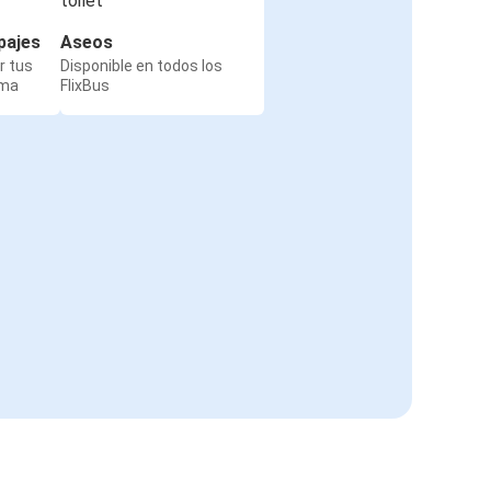
pajes
Aseos
r tus
Disponible en todos los
rma
FlixBus