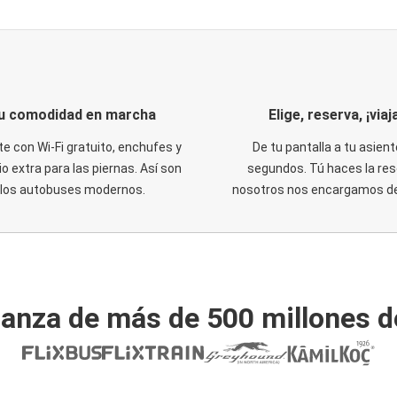
u comodidad en marcha
Elige, reserva, ¡viaja
te con Wi-Fi gratuito, enchufes y
De tu pantalla a tu asient
o extra para las piernas. Así son
segundos. Tú haces la res
los autobuses modernos.
nosotros nos encargamos del
ianza de más de 500 millones d