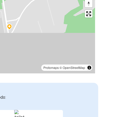
Protomaps
©
OpenStreetMap
odo: