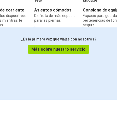
de corriente
Asientos cómodos
Consigna de equi
us dispositivos
Disfruta de más espacio
Espacio para guarda
s mientras te
para las piernas
pertenencias de fo
as
segura
¿Es la primera vez que viajas con nosotros?
Más sobre nuestro servicio