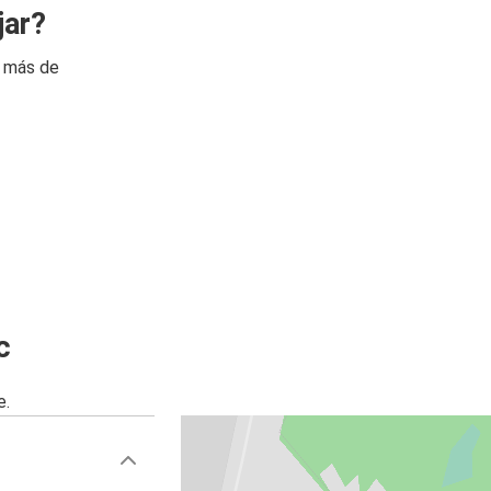
jar?
n más de
c
e.