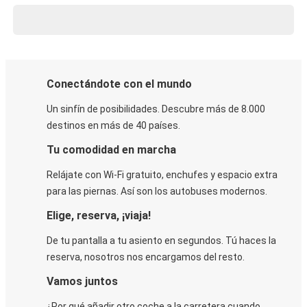
Conectándote con el mundo
Un sinfín de posibilidades. Descubre más de 8.000
destinos en más de 40 países.
Tu comodidad en marcha
Relájate con Wi-Fi gratuito, enchufes y espacio extra
para las piernas. Así son los autobuses modernos.
Elige, reserva, ¡viaja!
De tu pantalla a tu asiento en segundos. Tú haces la
reserva, nosotros nos encargamos del resto.
Vamos juntos
¿Por qué añadir otro coche a la carretera cuando