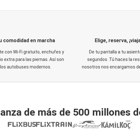
u comodidad en marcha
Elige, reserva, ¡viaja
te con Wi-Fi gratuito, enchufes y
De tu pantalla a tu asient
o extra para las piernas. Así son
segundos. Tú haces la res
los autobuses modernos.
nosotros nos encargamos del
ianza de más de 500 millones d