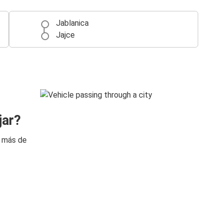
Jablanica
Jajce
jar?
n más de