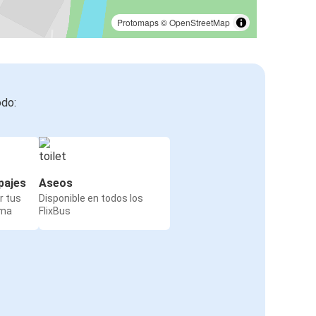
Protomaps
©
OpenStreetMap
odo:
pajes
Aseos
r tus
Disponible en todos los
rma
FlixBus