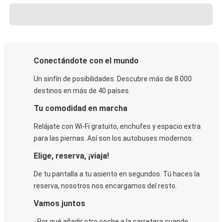
Conectándote con el mundo
Un sinfín de posibilidades. Descubre más de 8.000
destinos en más de 40 países.
Tu comodidad en marcha
Relájate con Wi-Fi gratuito, enchufes y espacio extra
para las piernas. Así son los autobuses modernos.
Elige, reserva, ¡viaja!
De tu pantalla a tu asiento en segundos. Tú haces la
reserva, nosotros nos encargamos del resto.
Vamos juntos
¿Por qué añadir otro coche a la carretera cuando