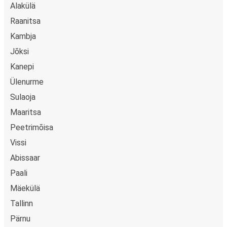
Alakülä
Raanitsa
Kambja
Jõksi
Kanepi
Ülenurme
Sulaoja
Maaritsa
Peetrimõisa
Vissi
Abissaar
Paali
Mäekülä
Tallinn
Pärnu