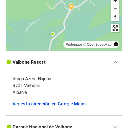
Protomaps
©
OpenStreetMap
Valbone Resort
Rruga Azem Hajdari
8701 Valbone
Albania
Ver esta dirección en Google Maps
Parque Nacional de Valbone