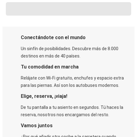
Conectándote con el mundo
Un sinfín de posibilidades. Descubre más de 8.000
destinos en más de 40 países.
Tu comodidad en marcha
Relájate con Wi-Fi gratuito, enchufes y espacio extra
para las piernas. Así son los autobuses modernos.
Elige, reserva, ¡viaja!
De tu pantalla a tu asiento en segundos. Tú haces la
reserva, nosotros nos encargamos del resto.
Vamos juntos
¿Por qué añadir otro coche a la carretera cuando