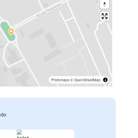
Protomaps
©
OpenStreetMap
odo: