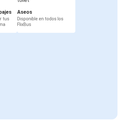
pajes
Aseos
r tus
Disponible en todos los
rma
FlixBus