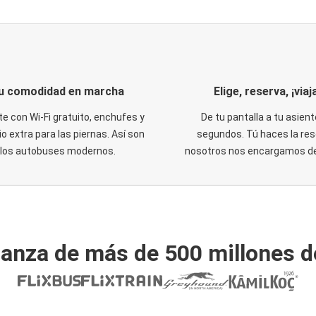
u comodidad en marcha
Elige, reserva, ¡viaja
te con Wi-Fi gratuito, enchufes y
De tu pantalla a tu asient
o extra para las piernas. Así son
segundos. Tú haces la res
los autobuses modernos.
nosotros nos encargamos del
ianza de más de 500 millones d