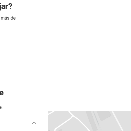
jar?
n más de
e
e.