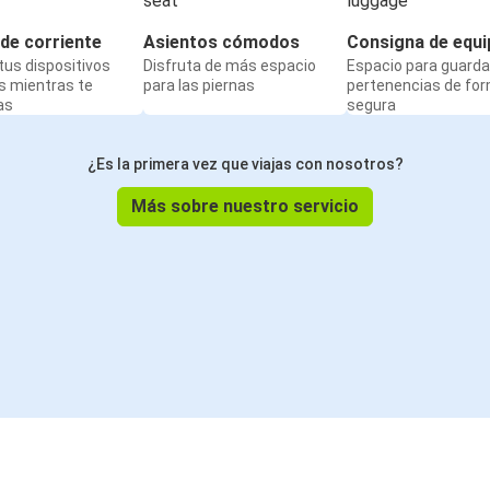
de corriente
Asientos cómodos
Consigna de equi
us dispositivos
Disfruta de más espacio
Espacio para guarda
s mientras te
para las piernas
pertenencias de fo
as
segura
¿Es la primera vez que viajas con nosotros?
Más sobre nuestro servicio