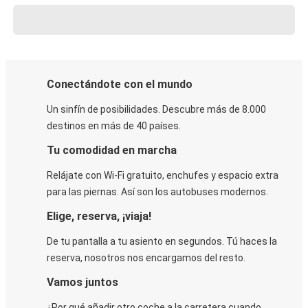
Conectándote con el mundo
Un sinfín de posibilidades. Descubre más de 8.000
destinos en más de 40 países.
Tu comodidad en marcha
Relájate con Wi-Fi gratuito, enchufes y espacio extra
para las piernas. Así son los autobuses modernos.
Elige, reserva, ¡viaja!
De tu pantalla a tu asiento en segundos. Tú haces la
reserva, nosotros nos encargamos del resto.
Vamos juntos
¿Por qué añadir otro coche a la carretera cuando