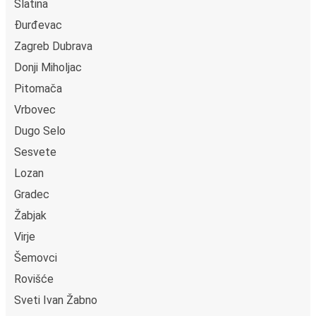
Slatina
Đurđevac
Zagreb Dubrava
Donji Miholjac
Pitomača
Vrbovec
Dugo Selo
Sesvete
Lozan
Gradec
Žabjak
Virje
Šemovci
Rovišće
Sveti Ivan Žabno