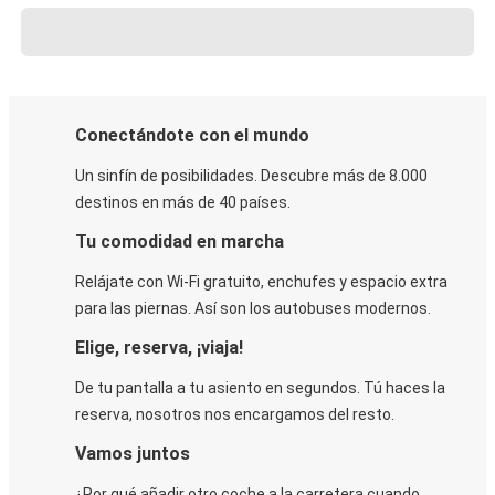
Conectándote con el mundo
Un sinfín de posibilidades. Descubre más de 8.000
destinos en más de 40 países.
Tu comodidad en marcha
Relájate con Wi-Fi gratuito, enchufes y espacio extra
para las piernas. Así son los autobuses modernos.
Elige, reserva, ¡viaja!
De tu pantalla a tu asiento en segundos. Tú haces la
reserva, nosotros nos encargamos del resto.
Vamos juntos
¿Por qué añadir otro coche a la carretera cuando