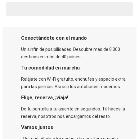
Conectándote con el mundo
Un sinfín de posibilidades. Descubre más de 8.000
destinos en más de 40 países.
Tu comodidad en marcha
Relájate con Wi-Fi gratuito, enchufes y espacio extra
para las piernas. Así son los autobuses modernos.
Elige, reserva, ¡viaja!
De tu pantalla a tu asiento en segundos. Tú haces la
reserva, nosotros nos encargamos del resto.
Vamos juntos
¿Por qué añadir otro coche a la carretera cuando