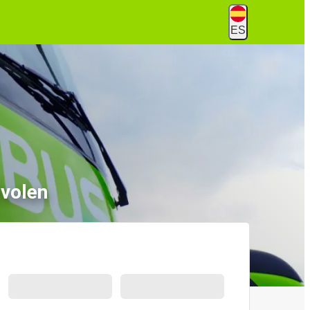
ES
Zvolen