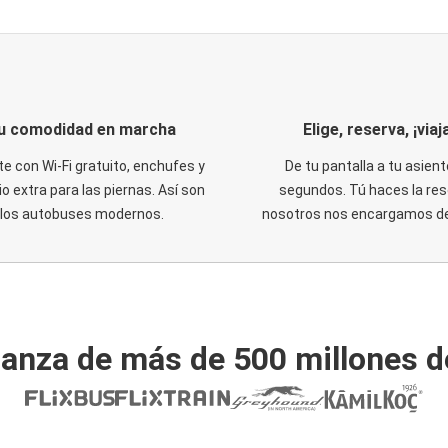
u comodidad en marcha
Elige, reserva, ¡viaja
te con Wi-Fi gratuito, enchufes y
De tu pantalla a tu asient
o extra para las piernas. Así son
segundos. Tú haces la res
los autobuses modernos.
nosotros nos encargamos del
ianza de más de 500 millones d