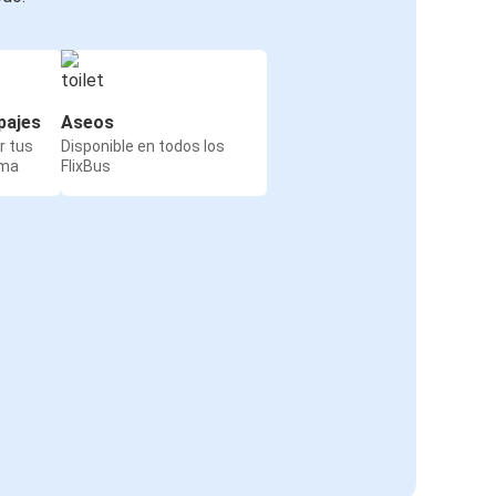
pajes
Aseos
r tus
Disponible en todos los
rma
FlixBus