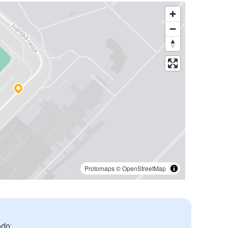
Protomaps
©
OpenStreetMap
odo: