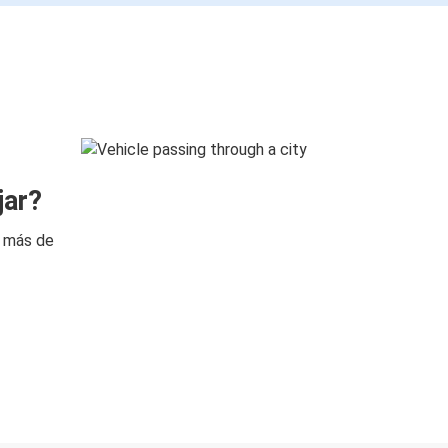
jar?
n más de