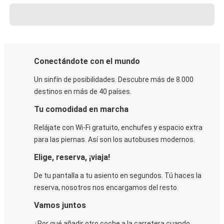
Conectándote con el mundo
Un sinfín de posibilidades. Descubre más de 8.000
destinos en más de 40 países.
Tu comodidad en marcha
Relájate con Wi-Fi gratuito, enchufes y espacio extra
para las piernas. Así son los autobuses modernos.
Elige, reserva, ¡viaja!
De tu pantalla a tu asiento en segundos. Tú haces la
reserva, nosotros nos encargamos del resto.
Vamos juntos
¿Por qué añadir otro coche a la carretera cuando