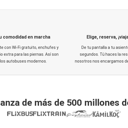
u comodidad en marcha
Elige, reserva, ¡viaja
te con Wi-Fi gratuito, enchufes y
De tu pantalla a tu asient
o extra para las piernas. Así son
segundos. Tú haces la res
los autobuses modernos.
nosotros nos encargamos del
ianza de más de 500 millones d