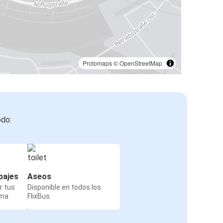
Protomaps
©
OpenStreetMap
odo:
pajes
Aseos
r tus
Disponible en todos los
rma
FlixBus