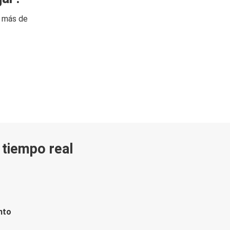
n más de
n tiempo real
nto