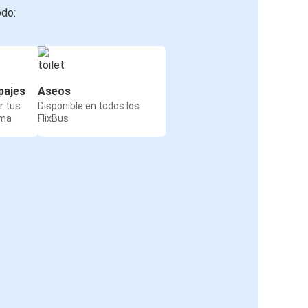
odo:
pajes
Aseos
r tus
Disponible en todos los
rma
FlixBus