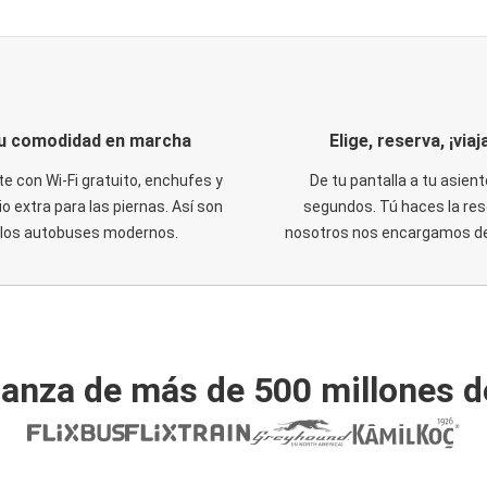
u comodidad en marcha
Elige, reserva, ¡viaja
te con Wi-Fi gratuito, enchufes y
De tu pantalla a tu asient
o extra para las piernas. Así son
segundos. Tú haces la res
los autobuses modernos.
nosotros nos encargamos del
ianza de más de 500 millones d