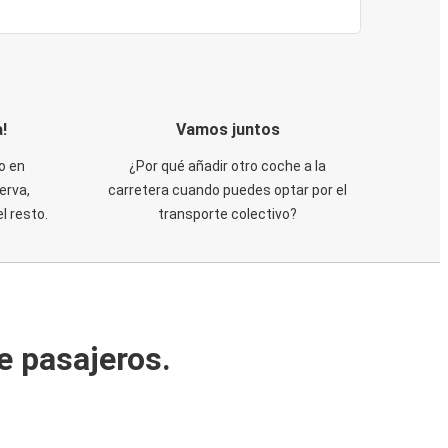
!
Vamos juntos
o en
¿Por qué añadir otro coche a la
erva,
carretera cuando puedes optar por el
 resto.
transporte colectivo?
e pasajeros.