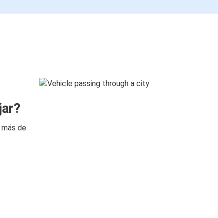
jar?
n más de