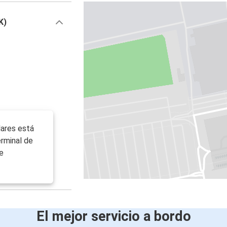
K)
lares está
erminal de
e
El mejor servicio a bordo