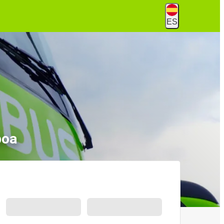
ES
boa