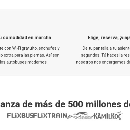
u comodidad en marcha
Elige, reserva, ¡viaja
te con Wi-Fi gratuito, enchufes y
De tu pantalla a tu asient
o extra para las piernas. Así son
segundos. Tú haces la res
los autobuses modernos.
nosotros nos encargamos del
ianza de más de 500 millones d