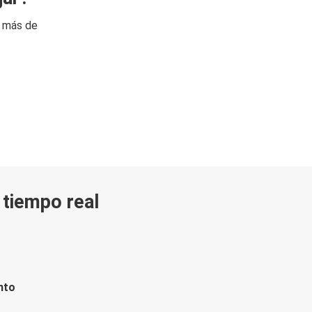
n más de
n tiempo real
nto