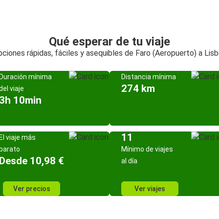
Qué esperar de tu viaje
ciones rápidas, fáciles y asequibles de Faro (Aeropuerto) a Lis
Duración mínima
Distancia mínima
274 km
del viaje
3h 10min
11
El viaje más
barato
Mínimo de viajes
Desde 10,98 €
al día
Ver precios
Ver viajes