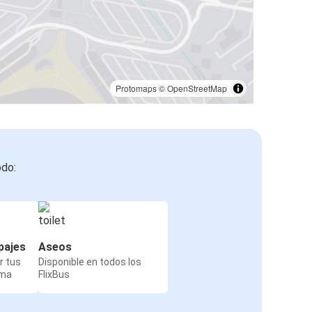
Protomaps
©
OpenStreetMap
odo:
pajes
Aseos
r tus
Disponible en todos los
rma
FlixBus