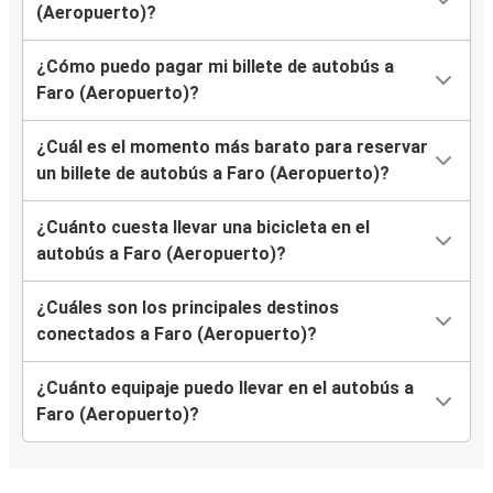
(Aeropuerto)?
Sines
¿Cómo puedo pagar mi billete de autobús a
Sines
Faro (Aeropuerto)?
Faro (Aeropuerto)
¿Cuál es el momento más barato para reservar
Faro (Aeropuerto)
un billete de autobús a Faro (Aeropuerto)?
Madrid
¿Cuánto cuesta llevar una bicicleta en el
Faro (Aeropuerto)
autobús a Faro (Aeropuerto)?
Vigo
¿Cuáles son los principales destinos
Vigo
conectados a Faro (Aeropuerto)?
Faro (Aeropuerto)
¿Cuánto equipaje puedo llevar en el autobús a
Madrid
Faro (Aeropuerto)?
Faro (Aeropuerto)
Bilbao