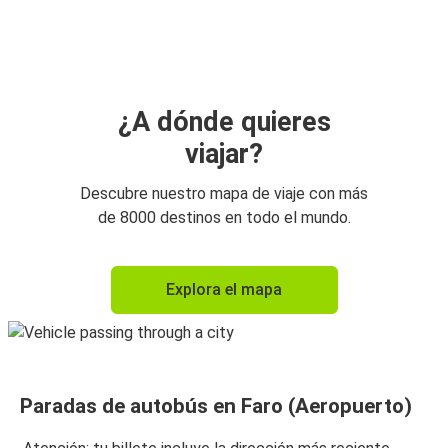
Faro (Aeropuerto)
Lagos
Portimao
Faro (Aeropuerto)
¿A dónde quieres
viajar?
Lisboa (Aeropuerto)
Faro (Aeropuerto)
Descubre nuestro mapa de viaje con más
de 8000 destinos en todo el mundo.
Oporto
Faro (Aeropuerto)
Explora el mapa
Faro (Aeropuerto)
Portimao
Faro (Aeropuerto)
Paradas de autobús en Faro (Aeropuerto)
Oporto