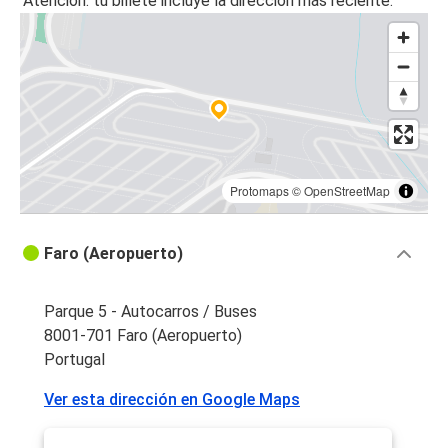
Atención: tu billete incluye la dirección más reciente.
Faro (Aeropuerto)
Faro
Faro (Aeropuerto)
Sevilla
Faro
Faro (Aeropuerto)
Protomaps
©
OpenStreetMap
Sevilla
Faro (Aeropuerto)
Faro (Aeropuerto)
Armação de Pera
Parque 5 - Autocarros / Buses
Faro (Aeropuerto)
8001-701 Faro (Aeropuerto)
Portugal
Faro (Aeropuerto)
Ver esta dirección en Google Maps
Quarteira