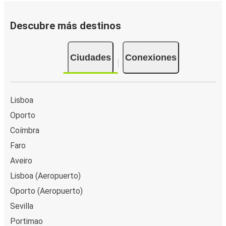
Faro (Aeropuerto)
Descubre más destinos
Faro (Aeropuerto)
Bilbao
Ciudades
Conexiones
Faro (Aeropuerto)
Braga
Lisboa
Braga
Oporto
Faro (Aeropuerto)
Coímbra
Faro (Aeropuerto)
Faro
Santiago de Compostela
Aveiro
Lisboa (Aeropuerto)
Santiago de Compostela
Oporto (Aeropuerto)
Faro (Aeropuerto)
Sevilla
Portimao