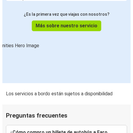
Beja
Faro (Aeropuerto)
¿Es la primera vez que viajas con nosotros?
Faro (Aeropuerto)
Más sobre nuestro servicio
Beja
Sevilla (Aeropuerto)
Faro (Aeropuerto)
Málaga (Aeropuerto)
Faro (Aeropuerto)
Faro (Aeropuerto)
Los servicios a bordo están sujetos a disponibilidad
Olhão
Faro (Aeropuerto)
Preguntas frecuentes
Málaga
Tavira
¿Cómo compro un billete de autobús a Faro