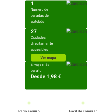
1
Número de
paradas de
autobús
27
Ciudades
directamente
accesibles
Ver mapa
El viaje más
barato
Desde 1,98 €
Pago seguro
Fácil de comprar