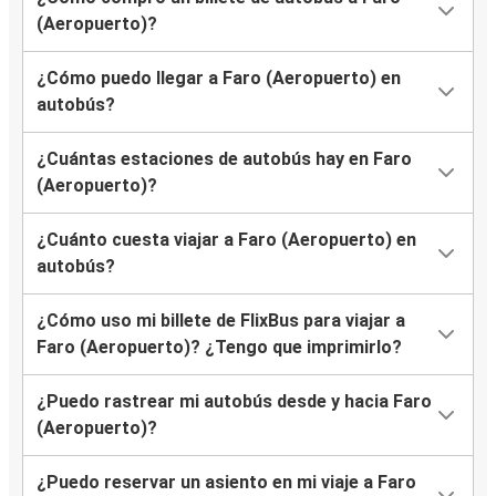
Faro (Aeropuerto)
(Aeropuerto)?
¿Cómo puedo llegar a Faro (Aeropuerto) en
Faro (Aeropuerto)
autobús?
Tavira
¿Cuántas estaciones de autobús hay en Faro
Faro (Aeropuerto)
(Aeropuerto)?
Oporto (Aeropuerto)
¿Cuánto cuesta viajar a Faro (Aeropuerto) en
Faro (Aeropuerto)
autobús?
Málaga (Aeropuerto)
¿Cómo uso mi billete de FlixBus para viajar a
Oporto (Aeropuerto)
Faro (Aeropuerto)? ¿Tengo que imprimirlo?
Faro (Aeropuerto)
¿Puedo rastrear mi autobús desde y hacia Faro
Olhão
(Aeropuerto)?
Faro (Aeropuerto)
¿Puedo reservar un asiento en mi viaje a Faro
Faro (Aeropuerto)