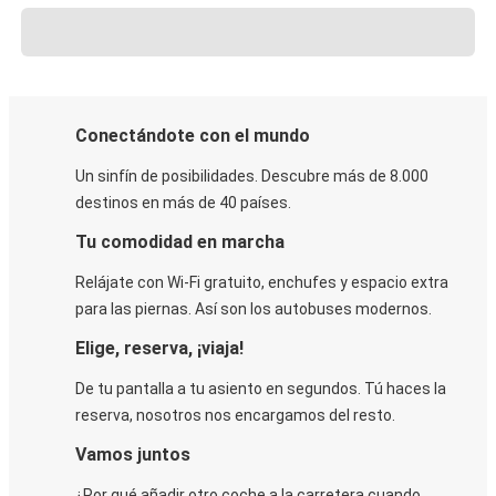
Conectándote con el mundo
Un sinfín de posibilidades. Descubre más de 8.000
destinos en más de 40 países.
Tu comodidad en marcha
Relájate con Wi-Fi gratuito, enchufes y espacio extra
para las piernas. Así son los autobuses modernos.
Elige, reserva, ¡viaja!
De tu pantalla a tu asiento en segundos. Tú haces la
reserva, nosotros nos encargamos del resto.
Vamos juntos
¿Por qué añadir otro coche a la carretera cuando