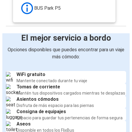
Huelva
BUS Park P5
Faro (Aeropuerto)
Faro (Aeropuerto)
Sevilla (Aeropuerto)
El mejor servicio a bordo
Faro (Aeropuerto)
Opciones disponibles que puedes encontrar para un viaje
Armação de Pera
más cómodo:
Faro (Aeropuerto)
Huelva
WiFi gratuito
Mantente conectado durante tu viaje
Tomas de corriente
Málaga
Mantén tus dispositivos cargados mientras te desplazas
Faro (Aeropuerto)
Asientos cómodos
Disfruta de más espacio para las piernas
Quarteira
Consigna de equipajes
Faro (Aeropuerto)
Espacio para guardar tus pertenencias de forma segura
Aseos
Disponible en todos los FlixBus