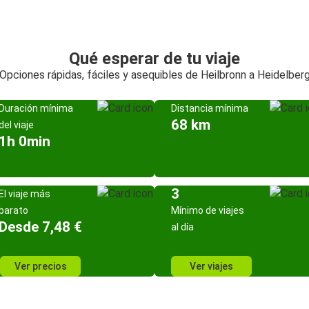
Qué esperar de tu viaje
Opciones rápidas, fáciles y asequibles de Heilbronn a Heidelber
Duración mínima
Distancia mínima
68 km
del viaje
1h 0min
3
El viaje más
barato
Mínimo de viajes
Desde 7,48 €
al día
Ver precios
Ver viajes