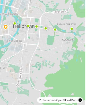
Protomaps
©
OpenStreetMap