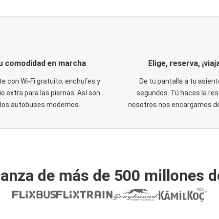
u comodidad en marcha
Elige, reserva, ¡viaja
te con Wi-Fi gratuito, enchufes y
De tu pantalla a tu asient
o extra para las piernas. Así son
segundos. Tú haces la res
los autobuses modernos.
nosotros nos encargamos del
ianza de más de 500 millones d