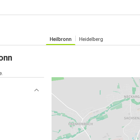
Heilbronn
Heidelberg
onn
e.