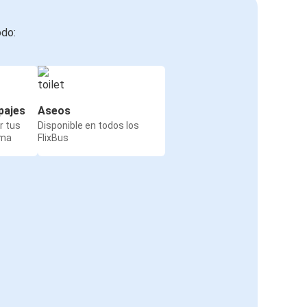
odo:
pajes
Aseos
r tus
Disponible en todos los
rma
FlixBus