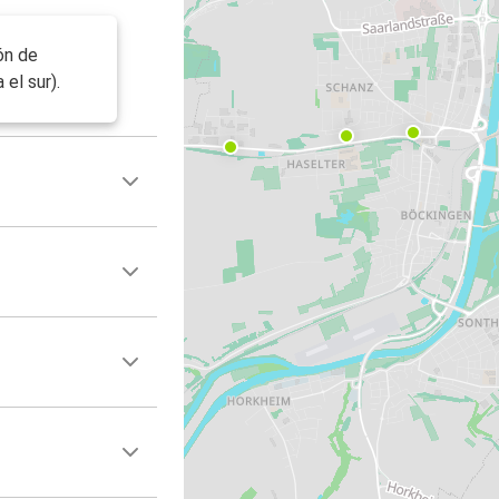
ón de
el sur).