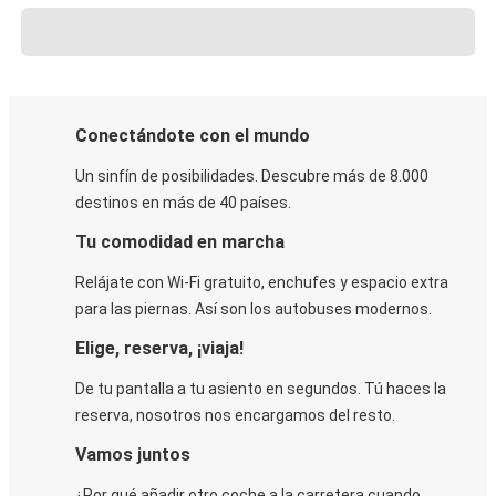
Conectándote con el mundo
Un sinfín de posibilidades. Descubre más de 8.000
destinos en más de 40 países.
Tu comodidad en marcha
Relájate con Wi-Fi gratuito, enchufes y espacio extra
para las piernas. Así son los autobuses modernos.
Elige, reserva, ¡viaja!
De tu pantalla a tu asiento en segundos. Tú haces la
reserva, nosotros nos encargamos del resto.
Vamos juntos
¿Por qué añadir otro coche a la carretera cuando