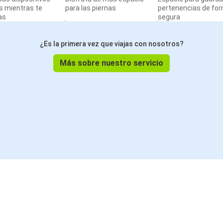
s mientras te
para las piernas
pertenencias de fo
as
segura
¿Es la primera vez que viajas con nosotros?
Más sobre nuestro servicio