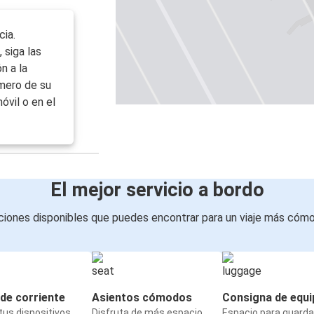
cia.
 siga las
n a la
úmero de su
óvil o en el
El mejor servicio a bordo
iones disponibles que puedes encontrar para un viaje más cóm
de corriente
Asientos cómodos
Consigna de equi
us dispositivos
Disfruta de más espacio
Espacio para guarda