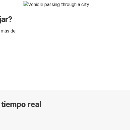
jar?
n más de
n tiempo real