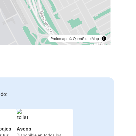
Protomaps
©
OpenStreetMap
odo:
pajes
Aseos
r tus
Disponible en todos los