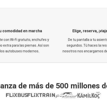
u comodidad en marcha
Elige, reserva, ¡viaja
te con Wi-Fi gratuito, enchufes y
De tu pantalla a tu asient
o extra para las piernas. Así son
segundos. Tú haces la res
los autobuses modernos.
nosotros nos encargamos del
ianza de más de 500 millones d