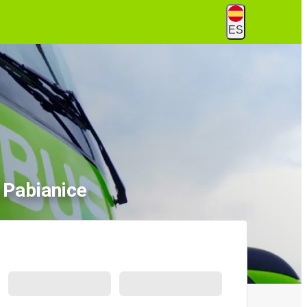
ES
 Pabianice