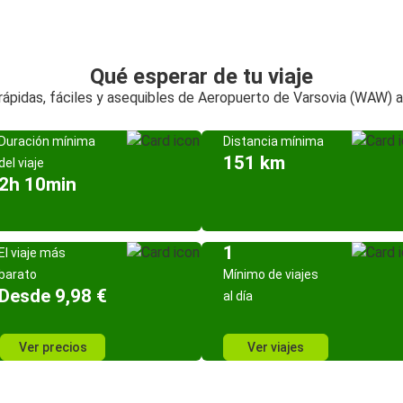
Qué esperar de tu viaje
rápidas, fáciles y asequibles de Aeropuerto de Varsovia (WAW) a
Duración mínima
Distancia mínima
151 km
del viaje
2h 10min
1
El viaje más
barato
Mínimo de viajes
Desde 9,98 €
al día
Ver precios
Ver viajes