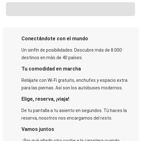
Conectándote con el mundo
Un sinfín de posibilidades. Descubre más de 8.000
destinos en más de 40 países.
Tu comodidad en marcha
Relájate con Wi-Fi gratuito, enchufes y espacio extra
para las piernas. Así son los autobuses modernos.
Elige, reserva, ¡viaja!
De tu pantalla a tu asiento en segundos. Tú haces la
reserva, nosotros nos encargamos del resto.
Vamos juntos
¿Por qué añadir otro coche a la carretera cuando