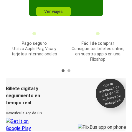
Ver viajes
Pago seguro
Fácil de comprar
Utiliza Apple Pay, Visa y
Consigue tus billetes online,
tarjetas internacionales
en nuestra app o en una
Flixshop
Con la
confianza de
Billete digital y
más de 500
seguimiento en
millones de
pasajeros
tiempo real
Descubre la App de Flix