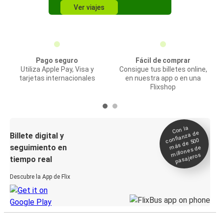
Ver viajes
Pago seguro
Fácil de comprar
Utiliza Apple Pay, Visa y
Consigue tus billetes online,
tarjetas internacionales
en nuestra app o en una
Flixshop
Con la
confianza de
Billete digital y
más de 500
seguimiento en
millones de
pasajeros
tiempo real
Descubre la App de Flix