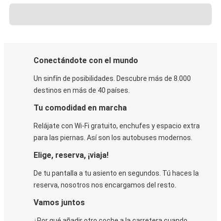
Conectándote con el mundo
Un sinfín de posibilidades. Descubre más de 8.000
destinos en más de 40 países.
Tu comodidad en marcha
Relájate con Wi-Fi gratuito, enchufes y espacio extra
para las piernas. Así son los autobuses modernos.
Elige, reserva, ¡viaja!
De tu pantalla a tu asiento en segundos. Tú haces la
reserva, nosotros nos encargamos del resto.
Vamos juntos
¿Por qué añadir otro coche a la carretera cuando