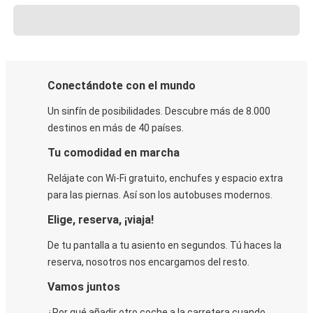
Conectándote con el mundo
Un sinfín de posibilidades. Descubre más de 8.000
destinos en más de 40 países.
Tu comodidad en marcha
Relájate con Wi-Fi gratuito, enchufes y espacio extra
para las piernas. Así son los autobuses modernos.
Elige, reserva, ¡viaja!
De tu pantalla a tu asiento en segundos. Tú haces la
reserva, nosotros nos encargamos del resto.
Vamos juntos
¿Por qué añadir otro coche a la carretera cuando