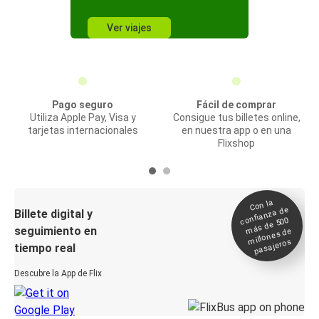
Ver viajes
Pago seguro
Fácil de comprar
Utiliza Apple Pay, Visa y
Consigue tus billetes online,
tarjetas internacionales
en nuestra app o en una
Flixshop
Con la
confianza de
Billete digital y
más de 500
seguimiento en
millones de
pasajeros
tiempo real
Descubre la App de Flix