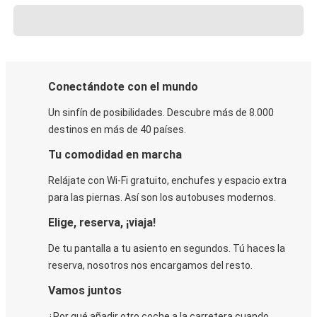
Conectándote con el mundo
Un sinfín de posibilidades. Descubre más de 8.000
destinos en más de 40 países.
Tu comodidad en marcha
Relájate con Wi-Fi gratuito, enchufes y espacio extra
para las piernas. Así son los autobuses modernos.
Elige, reserva, ¡viaja!
De tu pantalla a tu asiento en segundos. Tú haces la
reserva, nosotros nos encargamos del resto.
Vamos juntos
¿Por qué añadir otro coche a la carretera cuando