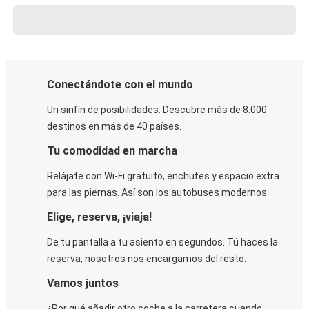
Conectándote con el mundo
Un sinfín de posibilidades. Descubre más de 8.000
destinos en más de 40 países.
Tu comodidad en marcha
Relájate con Wi-Fi gratuito, enchufes y espacio extra
para las piernas. Así son los autobuses modernos.
Elige, reserva, ¡viaja!
De tu pantalla a tu asiento en segundos. Tú haces la
reserva, nosotros nos encargamos del resto.
Vamos juntos
¿Por qué añadir otro coche a la carretera cuando