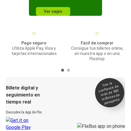
Ver viajes
Pago seguro
Fácil de comprar
Utiliza Apple Pay, Visa y
Consigue tus billetes online,
tarjetas internacionales
en nuestra app o en una
Flixshop
Con la
confianza de
Billete digital y
más de 500
seguimiento en
millones de
pasajeros
tiempo real
Descubre la App de Flix